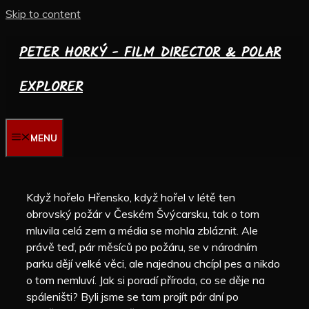
Skip to content
PETER HORKÝ - FILM DIRECTOR & POLAR
EXPLORER
MENU
Když hořelo Hřensko, když hořel v létě ten
obrovský požár v Českém Švýcarsku, tak o tom
mluvila celá zem a média se mohla zbláznit. Ale
právě teď, pár měsíců po požáru, se v národním
parku dějí velké věci, ale najednou chcípl pes a nikdo
o tom nemluví. Jak si poradí příroda, co se děje na
spáleništi? Byli jsme se tam projít pár dní po