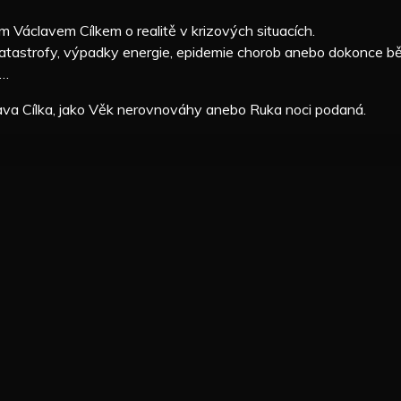
Václavem Cílkem o realitě v krizových situacích.
í katastrofy, výpadky energie, epidemie chorob anebo dokonce b
t…
lava Cílka, jako Věk nerovnováhy anebo Ruka noci podaná.