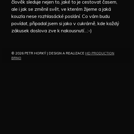
člověk sleduje nejen to, jaké to je cestovat časem,
ale i jak se změnil svět, ve kterém žijeme a jaká
kouzla nese rozhlasácké poslání. Co vám budu
povídat, připadal jsem si jako v cukrárně, kde každý
zákusek doslova zve k nakousnutí…:-)
© 2026 PETR HORKÝ | DESIGN A REALIZACE
HD PRODUCTION
BRNO