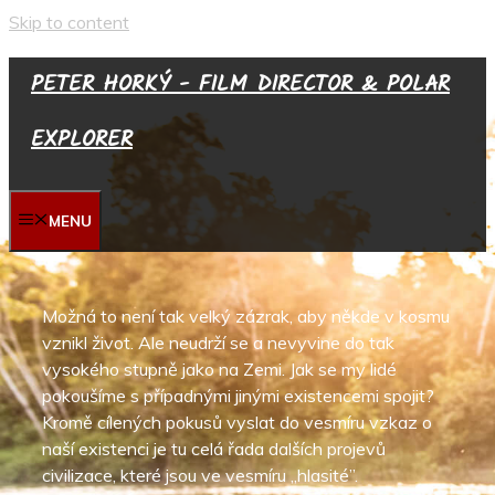
Skip to content
PETER HORKÝ - FILM DIRECTOR & POLAR
EXPLORER
MENU
Možná to není tak velký zázrak, aby někde v kosmu
vznikl život. Ale neudrží se a nevyvine do tak
vysokého stupně jako na Zemi. Jak se my lidé
pokoušíme s případnými jinými existencemi spojit?
Kromě cílených pokusů vyslat do vesmíru vzkaz o
naší existenci je tu celá řada dalších projevů
civilizace, které jsou ve vesmíru „hlasité”.