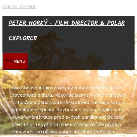
Skip to content
PETER HORKÝ - FILM DIRECTOR & POLAR
EXPLORER
MENU
Lilia Khousnoutdinova je pozoruhodná žena mnoha
dovedností a titulů. Nakonec jsem si vybral označení
historička a pohanská kněžka, která navrhuje šaty a
provokativní šperky. Rozhovor s ní jsem naplánoval
k uveřejnění krátce před svátek zamilovaných, tedy
před 14.2., i když ona mne určitě opraví, že půjde o
návaznost na nějaký pohanský rituál. Vedli jsem