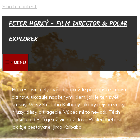
Skip to content
PETER HORKÝ - FILM DIRECTOR & POLAR
EXPLORER
MENU
Procestoval celý svět a na každé přednášce znovu
a znovu ukazuje nadšeným lidem, jak je ten svět
krásný. Ve světě Jiřího Kolbaby jakoby nejsou války,
hrůzy, děsy a tragedie. Vůbec mi to nevadí. Těch
plašičů a děsičů je už víc než dost. Poslechněte si,
jak žije cestovatel Jirka Kolbaba!