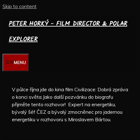
Skip to content
PETER HORKÝ - FILM DIRECTOR & POLAR
EXPLORER
MENU
V půlce října jde do kina film Civilizace: Dobrá zpráva
o konci světa.Jako další pozvánku do biografu
přijměte tento rozhovor! Expert na energetiku,
bývalý šéf ČEZ a bývalý zmocněnec pro jadernou
energetiku v rozhovoru s Miroslavem Bártou.