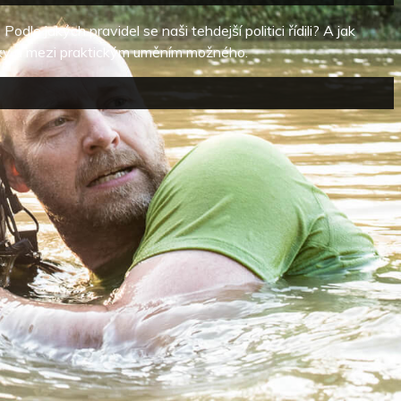
le jakých pravidel se naši tehdejší politici řídili? A jak
tiky a mezi praktickým uměním možného.