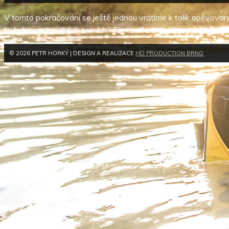
V tomto pokračování se ještě jednou vrátíme k tolik opěvované p
to bylo v sousedních zemích? Tímto dílem chceme trošku posv
© 2026 PETR HORKÝ | DESIGN A REALIZACE
HD PRODUCTION BRNO