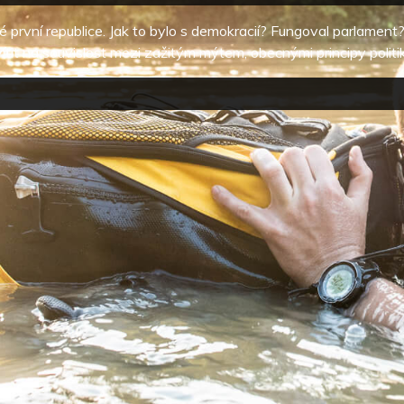
rvní republice. Jak to bylo s demokracií? Fungoval parlament? Pod
ítit na souvislost mezi zažitým mýtem, obecnými principy poli